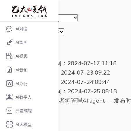
首页
>
热门标签
> Github
选择站点：
选择模型：
AI对话
排序方式
AI绘画
共找到符合条件的标签
5
个
AI视频
Duix AI
-
-
发布时间：2024-07-17 11:18
AI音频
EMO
-
-
发布时间：2024-07-23 09:22
EMO
-
-
发布时间：2024-07-24 09:44
AI办公
MinerU
-
-
发布时间：2024-07-25 08:13
AI数字人
GitHub CEO称开发者将管理AI agent
-
-
发布时间
开发编程
AI大模型