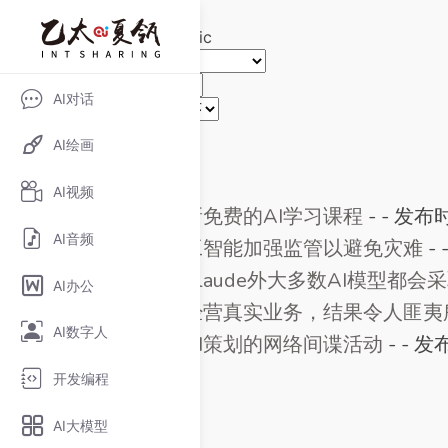
首页
>
热门标签
> Anthropic
选择站点：
选择模型：
AI对话
排序方式
AI绘画
共找到符合条件的标签
5
个
AI视频
Anthropic发布最新免费的AI学习课程
-
-
发布时间
AI音频
Anthropic敦促人工智能加强监管以避免灾难
-
Anthropic称除了Claude外大多数AI模型都
AI办公
Anthropic测试AI经营真实业务，结果令人匪
AI数字人
Anthropic披露由AI策划的网络间谍活动
-
-
发布
开发编程
AI大模型