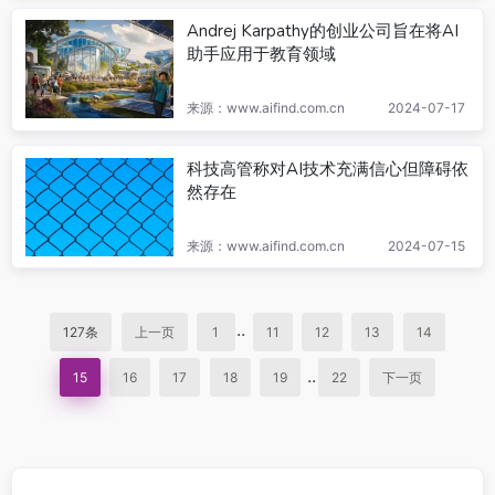
Andrej Karpathy的创业公司旨在将AI
助手应用于教育领域
来源：www.aifind.com.cn
2024-07-17
科技高管称对AI技术充满信心但障碍依
然存在
来源：www.aifind.com.cn
2024-07-15
..
127条
上一页
1
11
12
13
14
..
15
16
17
18
19
22
下一页