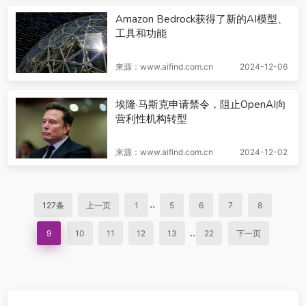
Amazon Bedrock获得了新的AI模型、
工具和功能
来源：www.aifind.com.cn
2024-12-06
埃隆·马斯克申请禁令，阻止OpenAI向
营利性机构转型
来源：www.aifind.com.cn
2024-12-02
..
127条
上一页
1
5
6
7
8
..
9
10
11
12
13
22
下一页