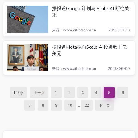
据报道Google计划与 Scale AI 断绝关
系
来源：www.aifind.com.cn
2025-06-16
据报道Meta拟向Scale AI投资数十亿
美元
来源：www.aifind.com.cn
2025-06-09
127条
上一页
1
2
3
4
5
6
..
7
8
9
10
22
下一页