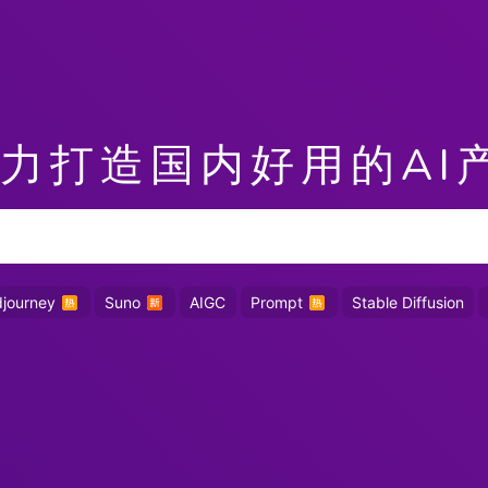
力打造国内好用的AI
djourney
Suno
AIGC
Prompt
Stable Diffusion