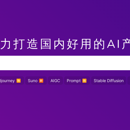
力打造国内好用的AI
djourney
Suno
AIGC
Prompt
Stable Diffusion