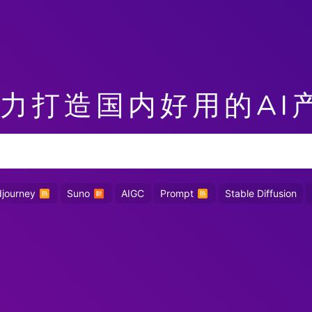
力打造国内好用的AI
djourney
Suno
AIGC
Prompt
Stable Diffusion